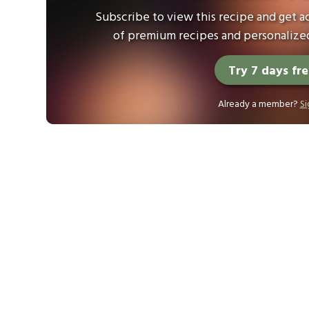
Subscribe to view this recipe and get ac
of premium recipes and personalized
Try 7 days fr
Already a member?
Si