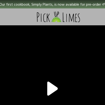
Our first cookbook, Simply Plants, is now available for pre-order 