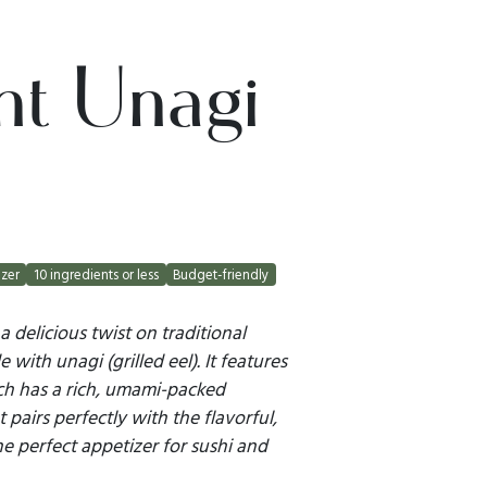
nt Unagi
zer
10 ingredients or less
Budget-friendly
 a delicious twist on traditional
 with unagi (grilled eel). It features
ch has a rich, umami-packed
 pairs perfectly with the flavorful,
the perfect appetizer for sushi and