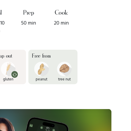
l
Prep
Cook
 10
50 min
20 min
n
ap out
Free from
gluten
peanut
tree nut