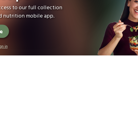
cess to our full collection
 nutrition mobile app.
ee
gn in