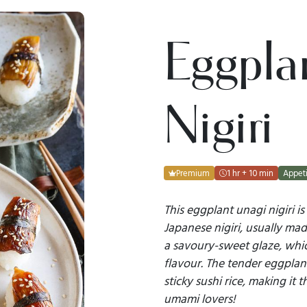
Eggpla
Nigiri
Premium
1 hr + 10 min
Appeti
This eggplant unagi nigiri is
Japanese nigiri, usually made
a savoury-sweet glaze, whi
flavour. The tender eggplant
sticky sushi rice, making it 
umami lovers!