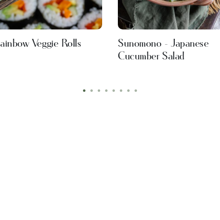
ainbow Veggie Rolls
Sunomono - Japanese
Cucumber Salad
•
•
•
•
•
•
•
•