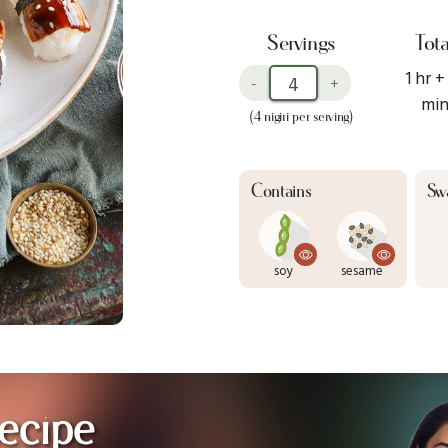
Servings
Tota
1 hr +
-
+
mi
(4 nigiri per serving)
Contains
Sw
soy
sesame
ecipe