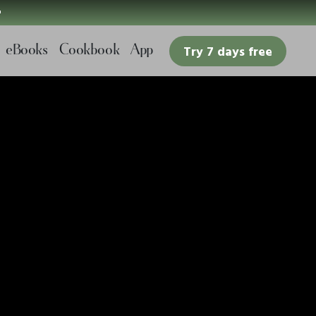

eBooks
Cookbook
App
Try 7 days free